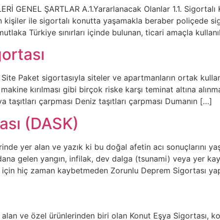
ENEL ŞARTLAR A.1.Yararlanacak Olanlar 1.1. Sigortalı Kişi
kişiler ile sigortalı konutta yaşamakla beraber poliçede sigo
 mutlaka Türkiye sınırları içinde bulunan, ticari amaçla kulla
gortası
 Paket sigortasıyla siteler ve apartmanların ortak kullanım
makine kırılması gibi birçok riske karşı teminat altına alınma
ava taşıtları çarpması Deniz taşıtları çarpması Dumanın […]
ası (DASK)
rinde yer alan ve yazık ki bu doğal afetin acı sonuçlarını y
na gelen yangın, infilak, dev dalga (tsunami) veya yer kay
si için hiç zaman kaybetmeden Zorunlu Deprem Sigortası yap
 alan ve özel ürünlerinden biri olan Konut Eşya Sigortası, kon