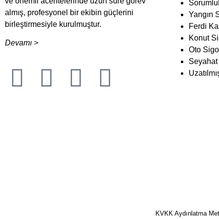
ve önemli acentelerinde uzun süre görev
Sorumlul
almış, profesyonel bir ekibin güçlerini
Yangın S
birleştirmesiyle kurulmuştur.
Ferdi Ka
Konut Si
Devamı >
Oto Sigor
Seyahat 
Uzatılmış
KVKK Aydınlatma Met