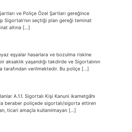
artları ve Poliçe Özel Şartları gereğince
şı Sigortalı’nın seçtiği plan gereği teminat
nat altına […]
beyaz eşyalar hasarlara ve bozulma riskine
ir aksaklık yaşandığı takdirde ve Sigortalının
 tarafından verilmektedir. Bu poliçe […]
 A.1.1. Sigortalı Kişi Kanuni ikametgâhı
la beraber poliçede sigortalı/sigorta ettiren
nan, ticari amaçla kullanılmayan […]