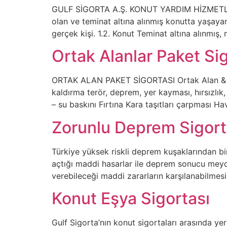
GULF SİGORTA A.Ş. KONUT YARDIM HİZMETLERİ G
olan ve teminat altına alınmış konutta yaşayan 
gerçek kişi. 1.2. Konut Teminat altına alınmış,
Ortak Alanlar Paket Si
ORTAK ALAN PAKET SİGORTASI Ortak Alan & Site
kaldırma terör, deprem, yer kayması, hırsızlık, 
– su baskını Fırtına Kara taşıtları çarpması H
Zorunlu Deprem Sigort
Türkiye yüksek riskli deprem kuşaklarından bi
açtığı maddi hasarlar ile deprem sonucu meyda
verebileceği maddi zararların karşılanabilme
Konut Eşya Sigortası
Gulf Sigorta’nın konut sigortaları arasında yer