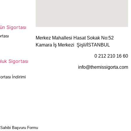
rtası
Merkez Mahallesi Hasat Sokak No:52
Kamara İş Merkezi Şişli/İSTANBUL
0 212 210 16 60
info@themissigorta.com
rtası İndirimi
Sahibi Başvuru Formu