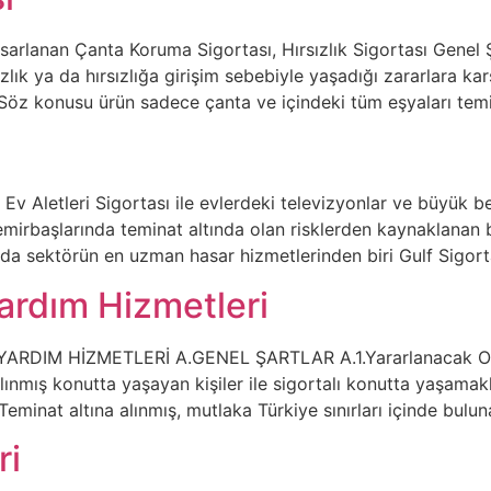
asarlanan Çanta Koruma Sigortası, Hırsızlık Sigortası Genel Ş
sızlık ya da hırsızlığa girişim sebebiyle yaşadığı zararlara kar
Söz konusu ürün sadece çanta ve içindeki tüm eşyaları temi
 Ev Aletleri Sigortası ile evlerdeki televizyonlar ve büyük 
emirbaşlarında teminat altında olan risklerden kaynaklanan b
a sektörün en uzman hasar hizmetlerinden biri Gulf Sigorta
rdım Hizmetleri
IM HİZMETLERİ A.GENEL ŞARTLAR A.1.Yararlanacak Olanlar
 alınmış konutta yaşayan kişiler ile sigortalı konutta yaşamak
 Teminat altına alınmış, mutlaka Türkiye sınırları içinde bulu
ri