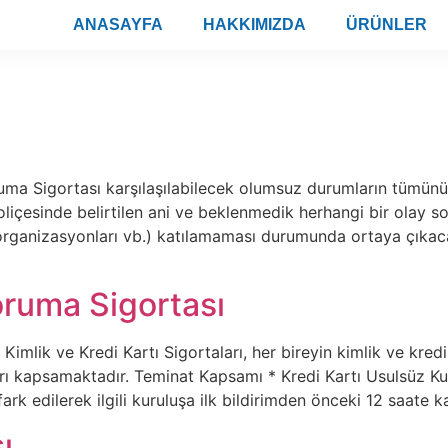
ANASAYFA
HAKKIMIZDA
ÜRÜNLER
uma Sigortası karşılaşılabilecek olumsuz durumların tümünü
liçesinde belirtilen ani ve beklenmedik herhangi bir olay so
r organizasyonları vb.) katılamaması durumunda ortaya çıkacak
oruma Sigortası
Kimlik ve Kredi Kartı Sigortaları, her bireyin kimlik ve kredi
rı kapsamaktadır. Teminat Kapsamı * Kredi Kartı Usulsüz Kul
 edilerek ilgili kuruluşa ilk bildirimden önceki 12 saate k
ı